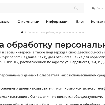
Рус
Укр
аталог
О компании
Информация
Блог
Контак
М
арманные
Магниты
Согласие на обработку персональных данных
П
артальные
Пазлы
стенные
Пакеты из крафт-бумаги
на обработку персональ
стольные
Папки картонные
акаты
Плакаты и афиши
Планинги
и в своем интересе, а также подтверждая свою дееспособность 
Подарочная упаковка
/r-print.com.ua (далее Сайт), дает это Соглашение для обработ
С
Сеты
Л ПРИНТ», расположенной по адресу: ул. Бердянская, 3-А, г. Дн
роподвесом
Стикеры (наклейки)
У
жементом
Упаковка для пиццы/фастфуда
Ф
ошком
Флаеры
персональных данных Пользователя как с использованием средс
Х
сборная
Хенгеры
Ш
ной конструкции
Шелфтокеры
Э
ик
Этикетки
рсональных данных пользователя: имя, номер контактного теле
Я
оданчик
Ярлыки
окс/кубарики
рамках настоящего Соглашения, не являются общедоступными.
изация обратной связи с Пользователем; прием и обработка з