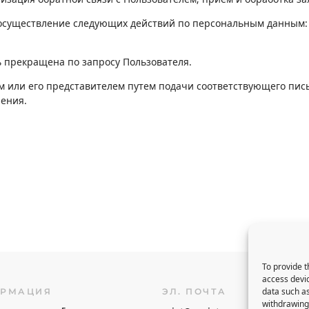
осуществление следующих действий по персональным данным: с
 прекращена по запросу Пользователя.
ем или его представителем путем подачи соответствующего пис
шения.
To provide t
access devic
data such as
РМАЦИЯ
ЭЛ. ПОЧТА
АД
withdrawing 