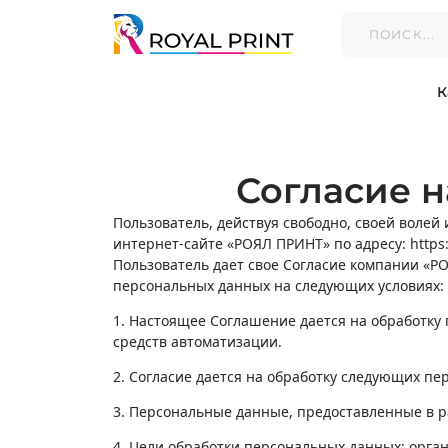
К
Б
К
Бланки самокопирующиеся
Календари к
Бланки фирменные
Календари кв
Блоки для записей
Календари на
Согласие 
Блокноты
Календари на
Брошюры
Календари-пл
Буклеты
Каталоги
Пользователь, действуя свободно, своей волей 
В
Визитки
Книги
интернет-сайте «РОЯЛ ПРИНТ» по адресу: https:/
Воблеры
Конверты
Пользователь дает свое Согласие компании «РОЯ
Коробка с ев
персональных данных на следующих условиях:
Коробка с ло
Коробка с ок
1. Настоящее Соглашение дается на обработку 
Коробка само
средств автоматизации.
Коробка цель
Коробка-дом
2. Согласие дается на обработку следующих пе
Коробка-чем
Коробка-шоуб
3. Персональные данные, предоставленные в 
Л
Листовки
4. Цели обработки персональных данных: орган