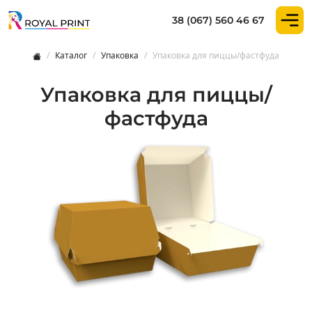
38 (067) 560 46 67
Коробка для пиццы Коробка для б
Каталог
Упаковка
Упаковка для пиццы/фастфуда
< />
Упаковка для пиццы/
Купить упаковку для уличной еды и фаст-фуда☑️Коро
фастфуда
Товар на складе:
InStock