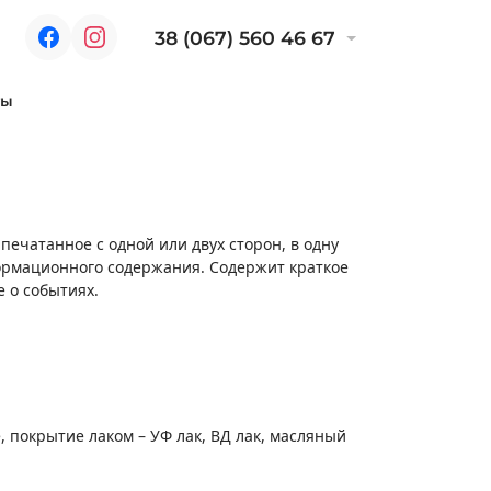
38 (067) 560 46 67
ты
rint
 мелованные, офсетные бумаги☑️Просчет цены☑️Доставка по У
апечатанное с одной или двух сторон, в одну
формационного содержания. Содержит краткое
 о событиях.
покрытие лаком – УФ лак, ВД лак, масляный