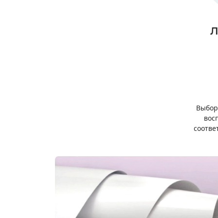
Л
Выбор
вос
соотве