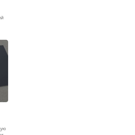
ий
щую
от