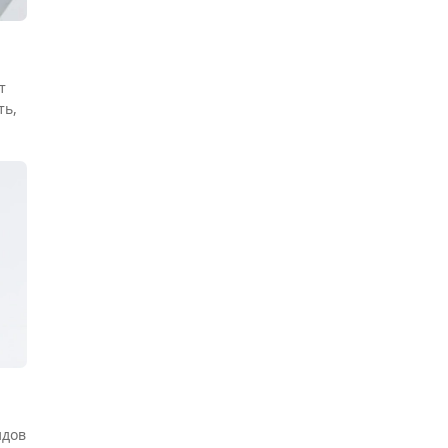
т
ть,
идов