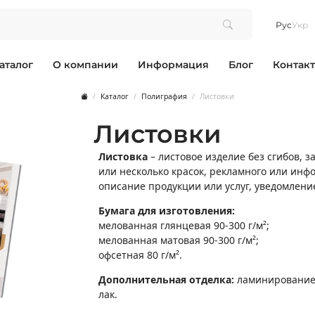
Рус
Укр
аталог
О компании
Информация
Блог
Контак
е ᐈ Рекламные листовки - Royal P
М
арманные
Магниты
Каталог
Полиграфия
Листовки
П
артальные
Пазлы
стенные
Пакеты из крафт-бумаги
105*100мм☑️Индивидуальные форматы☑️Глянцевые или матовые
Листовки
стольные
Папки картонные
акаты
Плакаты и афиши
Планинги
Листовка
– листовое изделие без сгибов, з
Подарочная упаковка
или несколько красок, рекламного или ин
С
Сеты
описание продукции или услуг, уведомление
роподвесом
Стикеры (наклейки)
У
жементом
Упаковка для пиццы/фастфуда
Бумага для изготовления:
Ф
ошком
Флаеры
мелованная глянцевая 90-300 г/м²;
Х
сборная
Хенгеры
мелованная матовая 90-300 г/м²;
Ш
ной конструкции
Шелфтокеры
офсетная 80 г/м².
Э
ик
Этикетки
Я
оданчик
Ярлыки
Дополнительная отделка:
ламинирование, 
окс/кубарики
лак.