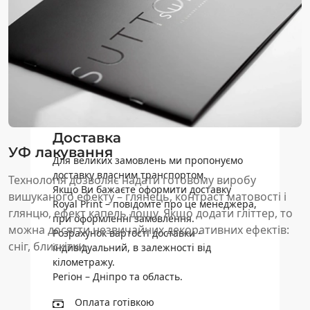
Оплата картою
Безготівковий розрахунок
Доставка
УФ лакування
Для великих замовлень ми пропонуємо
доставку власним транспортом.
Технологія дозволяє надати готовому виробу
Якщо Ви бажаєте оформити доставку
вишуканого ефекту – глянець, контраст матовості і
Royal Print – повідомте про це менеджера,
глянцю, ефект капель дощу. Якщо додати гліттер, то
при оформленні замовлення.
можна досягти незвичайних декоративних ефектів:
Розрахунок вартості доставки –
сніг, блискітки.
індивідуальний, в залежності від
кілометражу.
Регіон – Дніпро та область.
Оплата готівкою