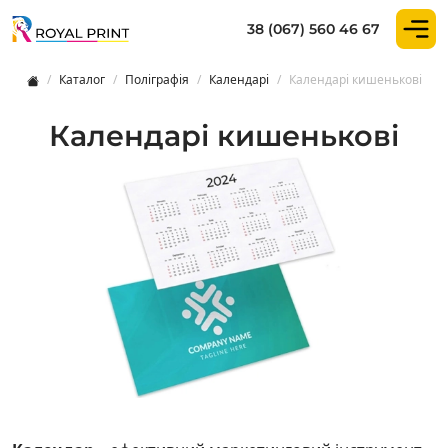
38 (067) 560 46 67
Календарі кишенькові ᐈ Royal Prin
Каталог
Поліграфія
Календарі
Календарі кишенькові
< />
Календарі кишенькові
Товар в наявності:
InStock