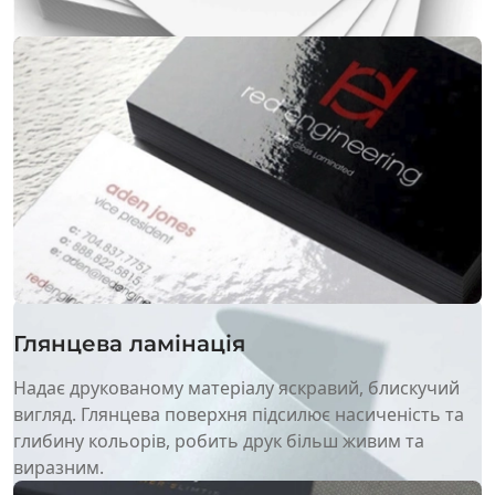
Крейдований картон
Відрізняється підвищеною стійкістю до пошкоджень
за рахунок багатошарової структури. Незважаючи на
щільність, матеріал гнучкий, а спеціальне покриття
гарантує водовідштовхувальні властивості матеріалу
та приємну гладкість.
Глянцева ламінація
Надає друкованому матеріалу яскравий, блискучий
вигляд. Глянцева поверхня підсилює насиченість та
глибину кольорів, робить друк більш живим та
виразним.
Гортати