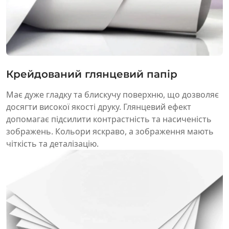
Крейдований глянцевий папір
Має дуже гладку та блискучу поверхню, що дозволяє
досягти високої якості друку. Глянцевий ефект
допомагає підсилити контрастність та насиченість
зображень. Кольори яскраво, а зображення мають
чіткість та деталізацію.
Гортати
Технологічні операції
Додаткові оздоблювальні технології надають
друкованим виробам ефектності та унікальності або
роблять їх використання більш зручним.